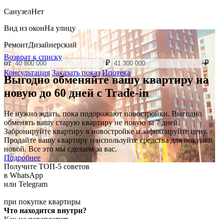
Санузел
Нет
Вид из окон
На улицу
Ремонт
Дизайнерский
Возврат к списку
от
₽
₽
Консультация
Заказать показ
Ипотека
Выгодно обменяйте вашу квартиру на
новую до 60 дней с Trade-in
Не нужно ждать, пока подорожают новостройки. Выгодно
обменять вашу старую квартиру не новую за 7 дней.
Забронируйте квартиру в новостройке и зафиксируйте цену.
Продайте вашу квартиру и используйте средства для покупки
новой. Все это мы сделаем за вас.
Подробнее
Получите ТОП-5 советов
в WhatsApp
или Telegram
при покупке квартиры
Что находится внутри?