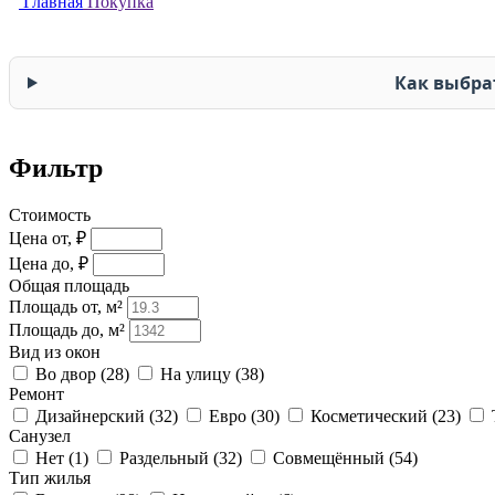
Главная
Покупка
Как выбра
Фильтр
Стоимость
Цена от, ₽
Цена до, ₽
Общая площадь
Площадь от, м²
Площадь до, м²
Вид из окон
Во двор (
28
)
На улицу (
38
)
Ремонт
Дизайнерский (
32
)
Евро (
30
)
Косметический (
23
)
Санузел
Нет (
1
)
Раздельный (
32
)
Совмещённый (
54
)
Тип жилья