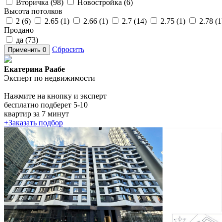
Вторичка (
98
)
Новостройка (
6
)
Высота потолков
2 (
6
)
2.65 (
1
)
2.66 (
1
)
2.7 (
14
)
2.75 (
1
)
2.78 (
1
Продано
да (
73
)
Сбросить
Применить
0
Екатерина Раабе
Эксперт по недвижимости
Нажмите на кнопку и эксперт
бесплатно подберет 5-10
квартир за 7 минут
+
Заказать подбор