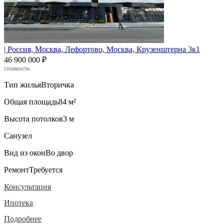
| Россия, Москва, Лефортово, Москва, Крузенштерна 3к1
46 900 000 ₽
стоимость
Тип жилья
Вторичка
Общая площадь
84 м²
Высота потолков
3 м
Санузел
Вид из окон
Во двор
Ремонт
Требуется
Консультация
Ипотека
Подробнее